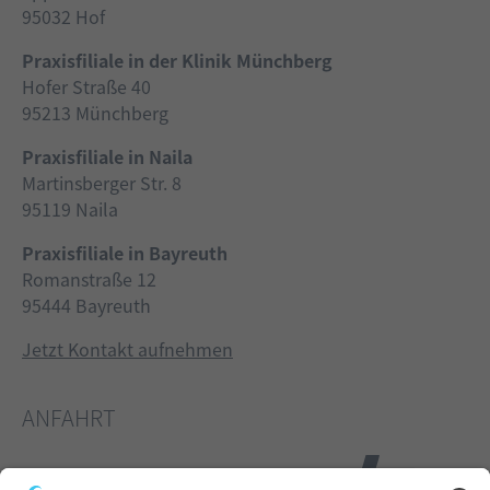
95032 Hof
Praxisfiliale in der Klinik Münchberg
Hofer Straße 40
95213 Münchberg
Praxisfiliale in Naila
Martinsberger Str. 8
95119 Naila
Praxisfiliale in Bayreuth
Romanstraße 12
95444 Bayreuth
Jetzt Kontakt aufnehmen
ANFAHRT