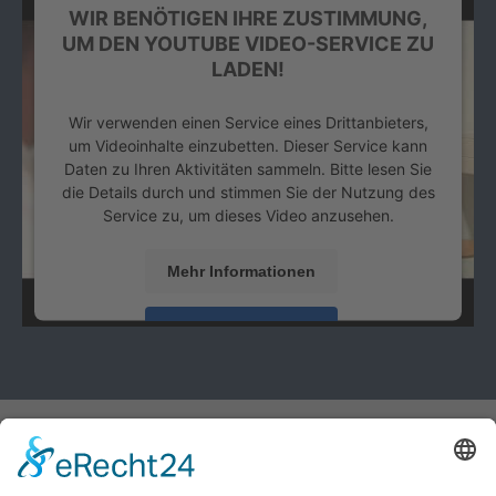
WIR BENÖTIGEN IHRE ZUSTIMMUNG,
UM DEN YOUTUBE VIDEO-SERVICE ZU
LADEN!
Wir verwenden einen Service eines Drittanbieters,
um Videoinhalte einzubetten. Dieser Service kann
Daten zu Ihren Aktivitäten sammeln. Bitte lesen Sie
die Details durch und stimmen Sie der Nutzung des
Service zu, um dieses Video anzusehen.
Mehr Informationen
Akzeptieren
powered by
Usercentrics Consent Management
Platform
&
eRecht24
AKTUELLES