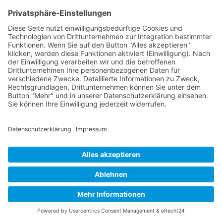
Bestnoten für Hüftgelenks-
Implantationen an den
Kliniken Hochfranken
KONTAKT & ADRESSEN
Zentrum für Orthopädie und Neurochirurgie
Eppenreuther Straße 28
95032 Hof