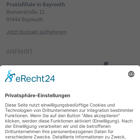
Praxisfiliale in Bayreuth
Romanstraße 12
95444 Bayreuth
Jetzt Kontakt aufnehmen
ANFAHRT