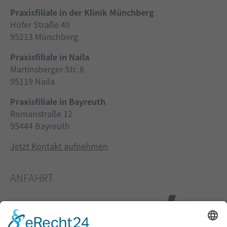
Praxisfiliale in der Klinik Münchberg
Hofer Straße 40
95213 Münchberg
Praxisfiliale in Naila
Martinsberger Str. 8
95119 Naila
Praxisfiliale in Bayreuth
Romanstraße 12
95444 Bayreuth
Jetzt Kontakt aufnehmen
ANFAHRT