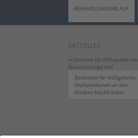
BEHANDLUNGSABLAUF
AKTUELLES
Bestnoten für Hüftgelenks-
Implantationen an den
Kliniken Hochfranken