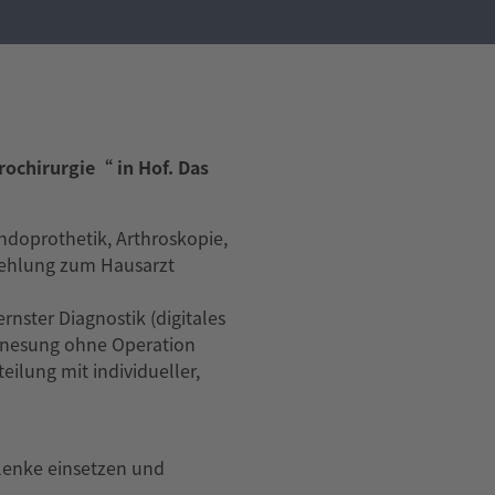
ochirurgie“ in Hof. Das
Endoprothetik, Arthroskopie,
pfehlung zum Hausarzt
nster Diagnostik (digitales
 Genesung ohne Operation
ilung mit individueller,
lenke einsetzen und