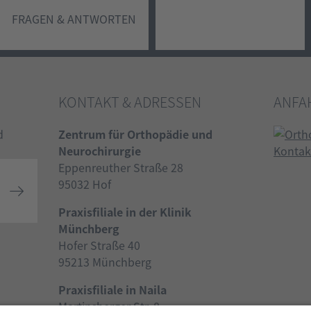
FRAGEN & ANTWORTEN
KONTAKT & ADRESSEN
ANFA
Zentrum für Orthopädie und
Neurochirurgie
Eppenreuther Straße 28
95032 Hof
Praxisfiliale in der Klinik
Münchberg
Hofer Straße 40
95213 Münchberg
Praxisfiliale in Naila
Martinsberger Str. 8