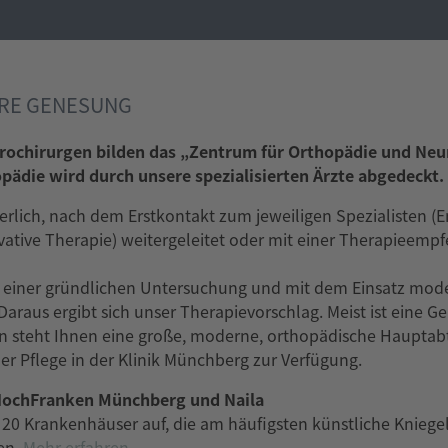
HRE GENESUNG
rochirurgen bilden das „Zentrum für Orthopädie und Neur
ädie wird durch unsere spezialisierten Ärzte abgedeckt.
derlich, nach dem Erstkontakt zum jeweiligen Spezialisten (
vative Therapie) weitergeleitet oder mit einer Therapieem
 einer gründlichen Untersuchung und mit dem Einsatz moder
Daraus ergibt sich unser Therapievorschlag. Meist ist eine
n steht Ihnen eine große, moderne, orthopädische Hauptabte
ler Pflege in der Klinik Münchberg zur Verfügung.
n HochFranken Münchberg und Naila
20 Krankenhäuser auf, die am häufigsten künstliche Kniege
en.
Mehr erfahren