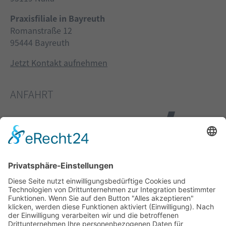
Praxisfiliale in Bayreuth
Romanstraße 12
95444 Bayreuth
Jetzt Kontakt aufnehmen
ANFAHRT