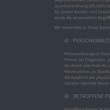
Grundverordnung (DS-GVO) ver
für unsere Kunden und Geschäf
vorab die verwendeten Begriff
Wir verwenden in dieser Date
A) PERSONENBEZ
Personenbezogene Daten si
Person (im Folgenden „be
die direkt oder indirek
Kennnummer, zu Standor
die Ausdruck der physisc
sozialen Identität dieser
B) BETROFFENE P
Betroffene Person ist je