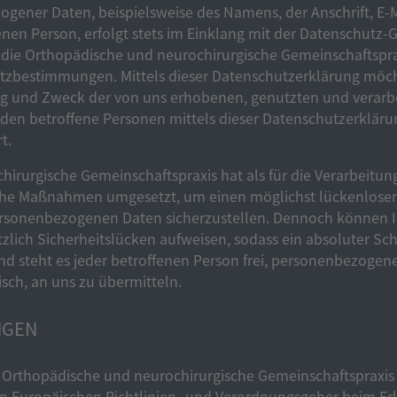
gener Daten, beispielsweise des Namens, der Anschrift, E-
nen Person, erfolgt stets im Einklang mit der Datenschutz
die Orthopädische und neurochirurgische Gemeinschaftspra
utzbestimmungen. Mittels dieser Datenschutzerklärung möc
ang und Zweck der von uns erhobenen, genutzten und vera
den betroffene Personen mittels dieser Datenschutzerkläru
t.
irurgische Gemeinschaftspraxis hat als für die Verarbeitun
che Maßnahmen umgesetzt, um einen möglichst lückenlosen
personenbezogenen Daten sicherzustellen. Dennoch können I
ich Sicherheitslücken aufweisen, sodass ein absoluter Sch
d steht es jeder betroffenen Person frei, personenbezogene
isch, an uns zu übermitteln.
NGEN
 Orthopädische und neurochirurgische Gemeinschaftspraxis
den Europäischen Richtlinien- und Verordnungsgeber beim Er